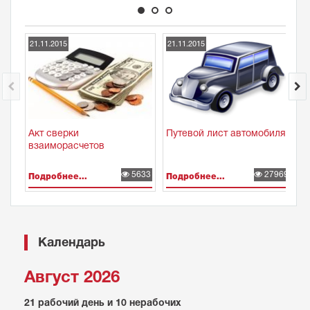
21.11.2015
21.11.2015
2
Акт сверки
Путевой лист автомобиля
С
взаиморасчетов
5633
27969
Подробнее...
Подробнее...
П
Календарь
Август 2026
21 рабочий день и 10 нерабочих