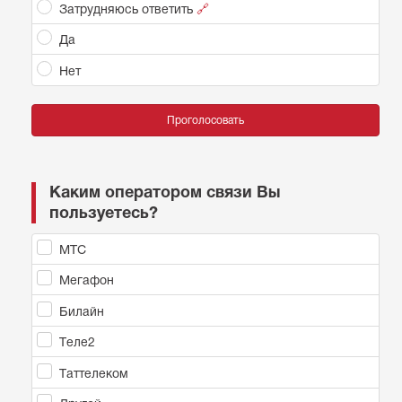
Затрудняюсь ответить
🔗
Да
Нет
Проголосовать
Каким оператором связи Вы
пользуетесь?
МТС
Мегафон
Билайн
Теле2
Таттелеком