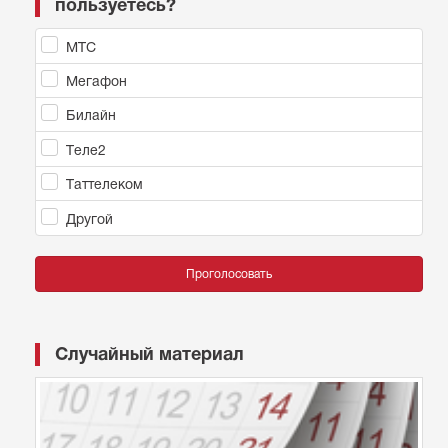
пользуетесь?
МТС
Мегафон
Билайн
Теле2
Таттелеком
Другой
Проголосовать
Случайный материал