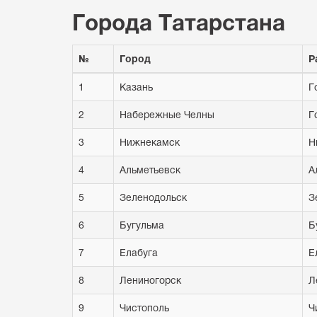
Города Татарстана
№
Город
Р
1
Казань
Г
2
Набережные Челны
Г
3
Нижнекамск
Н
4
Альметьевск
А
5
Зеленодольск
З
6
Бугульма
Б
7
Елабуга
Е
8
Лениногорск
Л
9
Чистополь
Ч