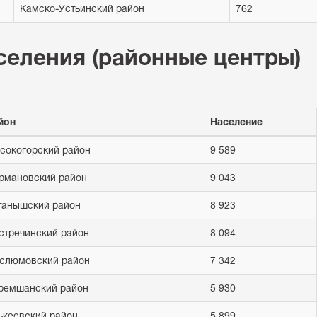
Камско-Устьинский район
762
селения (районные центры)
йон
Население
сокогорский район
9 589
рмановский район
9 043
танышский район
8 923
стречинский район
8 094
слюмовский район
7 342
ремшанский район
5 930
ькеевский район
5 899