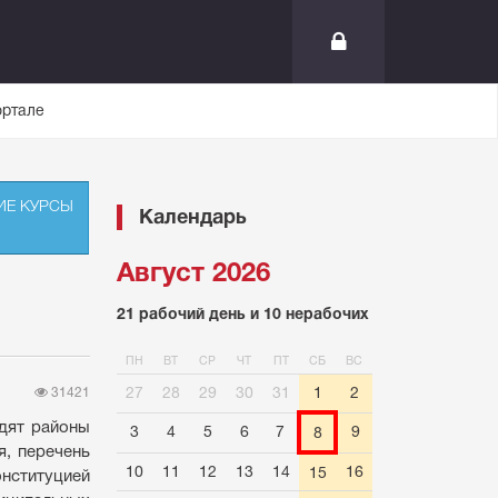
ортале
ИЕ КУРСЫ
Календарь
Август 2026
21 рабочий день и 10 нерабочих
ПН
ВТ
СР
ЧТ
ПТ
СБ
ВС
27
28
29
30
31
1
2
31421
одят районы
3
4
5
6
7
9
8
я, перечень
10
11
12
13
14
16
15
ституцией