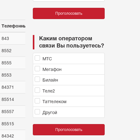
Проголосовать
Телефонный код
Каким оператором
843
связи Вы пользуетесь?
8552
МТС
8555
Мегафон
8553
Билайн
84371
Теле2
85514
Таттелеком
85557
Другой
85515
Проголосовать
84342