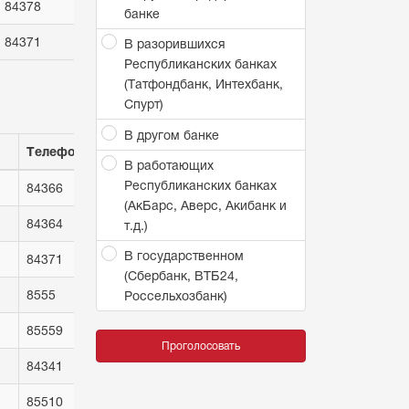
84378
банке
84371
В разорившихся
Республиканских банках
(Татфондбанк, Интехбанк,
Спурт)
В другом банке
Телефонный код
В работающих
Республиканских банках
84366
(АкБарс, Аверс, Акибанк и
84364
т.д.)
В государственном
84371
(Сбербанк, ВТБ24,
8555
Россельхозбанк)
85559
Проголосовать
84341
85510