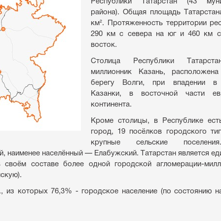
Республики Татарстан (43 муни
района). Общая площадь Татарстан
км². Протяженность территории ре
290 км с севера на юг и 460 км с
восток.
Столица Республики Татарста
миллионник Казань, расположен
берегу Волги, при впадении в
Казанки, в восточной части ев
континента.
Кроме столицы, в Республике ест
город, 19 посёлков городского ти
крупные сельские поселени
й, наименее населённый — Елабужский. Татарстан является е
 своём составе более одной городской агломерации-мил
скую).
., из которых 76,3% - городское население (по состоянию на