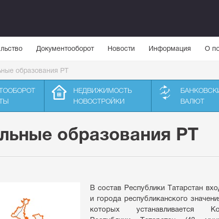
льство
Документооборот
Новости
Информация
О п
ьные образования РТ
ТООБОРОТ
НЕДВИЖИМОСТЬ
БАНКОВСК
ТЫ
НОВОСТРОЙКИ
ВАЛЮТ
льные образования РТ
В состав Республики Татарстан вх
и города республиканского значени
которых устанавливается Кон