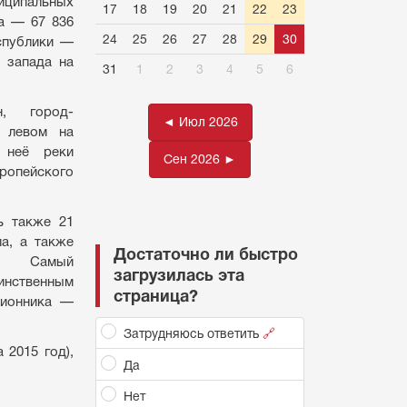
ципальных
17
18
19
20
21
22
23
а — 67 836
24
25
26
27
28
29
30
спублики —
 запада на
31
1
2
3
4
5
6
н, город-
◄ Июл 2026
а левом на
 неё реки
Сен 2026 ►
ропейского
ь также 21
па, а также
Достаточно ли быстро
я. Самый
загрузилась эта
динственным
страница?
лионника —
Затрудняюсь ответить
🔗
 2015 год),
Да
Нет