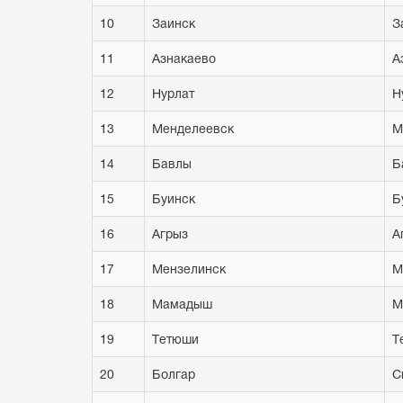
10
Заинск
З
11
Азнакаево
А
12
Нурлат
Н
13
Менделеевск
М
14
Бавлы
Б
15
Буинск
Б
16
Агрыз
А
17
Мензелинск
М
18
Мамадыш
М
19
Тетюши
Т
20
Болгар
С