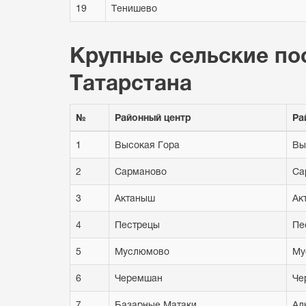
19
Тенишево
Крупные сельские по
Татарстана
№
Районный центр
Ра
1
Высокая Гора
Вы
2
Сарманово
Са
3
Актаныш
Ак
4
Пестрецы
Пе
5
Муслюмово
Му
6
Черемшан
Че
7
Базарные Матаки
Ал