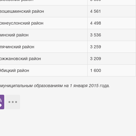
вошешминский район
4 561
рхнеуслонский район
4 498
нинский район
3 536
лячинский район
3 259
ожжановский район
3 209
йбицкий район
1 600
муниципальным образованиям на 1 января 2015 года.