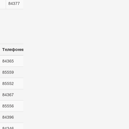
84377
Телефонный код
84365
85559
85552
84367
85556
84396
84346