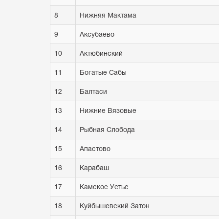
8
Нижняя Мактама
9
Аксубаево
10
Актюбинский
11
Богатые Сабы
12
Балтаси
13
Нижние Вязовые
14
Рыбная Слобода
15
Апастово
16
Карабаш
17
Камское Устье
18
Куйбышевский Затон