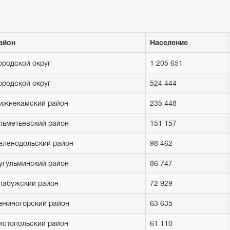
айон
Население
ородской округ
1 205 651
ородской округ
524 444
ижнекамский район
235 448
льметьевский район
151 157
еленодольский район
98 462
угульминский район
86 747
лабужский район
72 929
ениногорский район
63 635
истопольский район
61 110