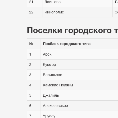
21
Лаишево
Л
22
Иннополис
З
Поселки городского 
№
Посёлок городского типа
1
Арск
2
Кукмор
3
Васильево
4
Камские Поляны
5
Джалиль
6
Алексеевское
7
Уруссу