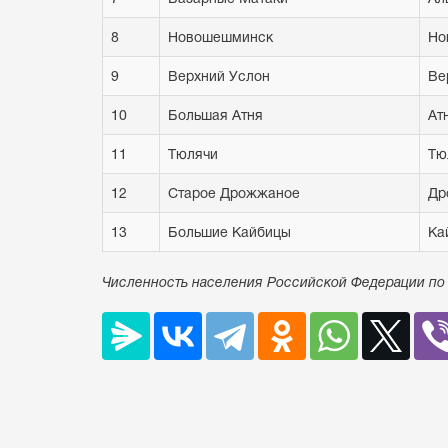
8
Новошешминск
Но
9
Верхний Услон
Ве
10
Большая Атня
Ат
11
Тюлячи
Тю
12
Старое Дрожжаное
Др
13
Большие Кайбицы
Ка
Численность населения Российской Федерации по 