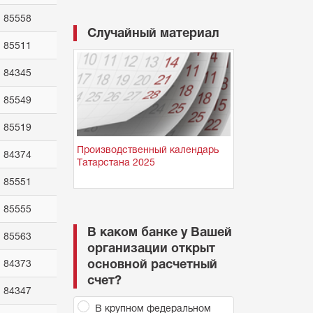
85558
Случайный материал
85511
84345
85549
85519
Производственный календарь
84374
Татарстана 2025
85551
85555
В каком банке у Вашей
85563
организации открыт
основной расчетный
84373
счет?
84347
В крупном федеральном