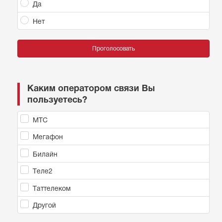
Да
Нет
Проголосовать
Каким оператором связи Вы
пользуетесь?
МТС
Мегафон
Билайн
Теле2
Таттелеком
Другой