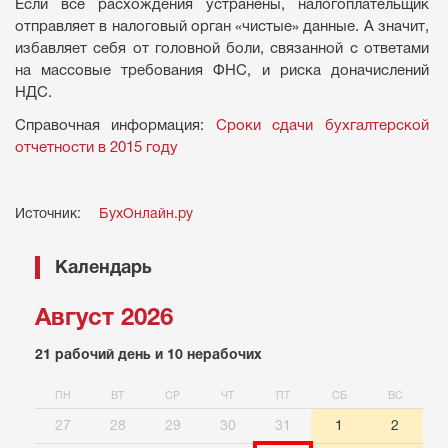
Если все расхождения устранены, налогоплательщик
отправляет в налоговый орган «чистые» данные. А значит,
избавляет себя от головной боли, связанной с ответами
на массовые требования ФНС, и риска доначислений
НДС.
Справочная информация:
Сроки сдачи бухгалтерской
отчетности в 2015 году
Источник:
БухОнлайн.ру
Календарь
Август 2026
21 рабочий день и 10 нерабочих
ПН
ВТ
СР
ЧТ
ПТ
СБ
ВС
27
28
29
30
31
1
2