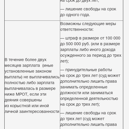
на срок до двух лет;
— лишение свободы на срок
до одного года.
Возможны следующие меры
ответственности:
— штраф в размере от 100 000
до 500 000 руб. (или в размере
зарплаты либо иного дохода
осужденного за период до трех
В течение более двух
лет);
месяцев зарплата (иные
— принудительные работы
установленные законом
на срок до трех лет (суд может
выплаты) не выплачивались
дополнительно лишить права
полностью либо зарплата
занимать определенные
выплачивалась в размере
должности или заниматься
ниже МРОТ, если эти
определенной деятельностью
деяния совершены
на срок до трех лет);
из корыстной или иной
личной заинтересованности
— лишение свободы на срок
до трех лет (суд может
дополнительно лишить права