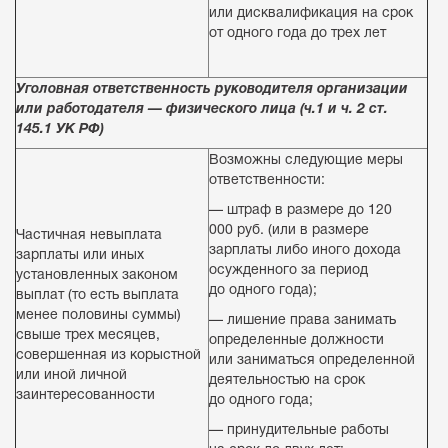
или дисквалификация на срок
от одного года до трех лет
Уголовная ответственность руководителя организации
или работодателя — физического лица (ч.1 и ч. 2 ст.
145.1 УК РФ)
Возможны следующие меры
ответственности:
— штраф в размере до 120
000 руб. (или в размере
Частичная невыплата
зарплаты либо иного дохода
зарплаты или иных
осужденного за период
установленных законом
до одного года);
выплат (то есть выплата
менее половины суммы)
— лишение права занимать
свыше трех месяцев,
определенные должности
совершенная из корыстной
или заниматься определенной
или иной личной
деятельностью на срок
заинтересованности
до одного года;
— принудительные работы