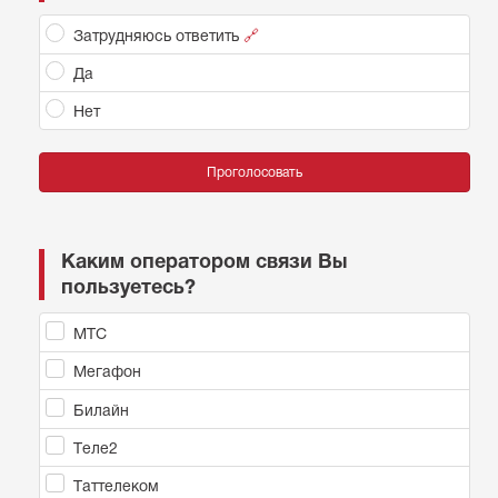
Затрудняюсь ответить
🔗
Да
Нет
Проголосовать
Каким оператором связи Вы
пользуетесь?
МТС
Мегафон
Билайн
Теле2
Таттелеком