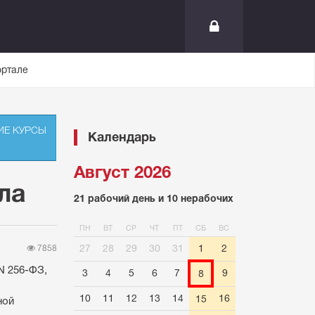
ортале
ИЕ КУРСЫ
Календарь
Август 2026
ла
21 рабочий день и 10 нерабочих
ПН
ВТ
СР
ЧТ
ПТ
СБ
ВС
27
28
29
30
31
1
2
7858
 N 256-ФЗ,
3
4
5
6
7
9
8
10
11
12
13
14
16
15
ной