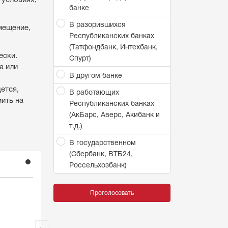
банке
В разорившихся
мещение,
Республиканских банках
(Татфондбанк, Интехбанк,
ески.
Спурт)
а или
В другом банке
ется,
В работающих
ить на
Республиканских банках
(АкБарс, Аверс, Акибанк и
т.д.)
В государственном
(Сбербанк, ВТБ24,
Россельхозбанк)
1
Проголосовать