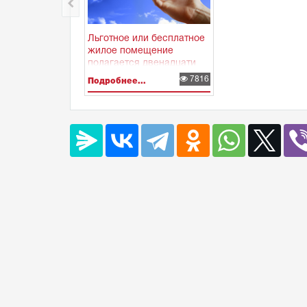
Льготное или бесплатное
жилое помещение
полагается двенадцати
категориям граждан
7816
Подробнее...