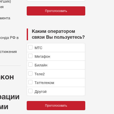
игших)
ия
Проголосовать
умента
Каким оператором
связи Вы пользуетесь?
фонда РФ в
МТС
остижения
Мегафон
Билайн
Теле2
акон
Таттелеком
Другой
рации
ми
Проголосовать