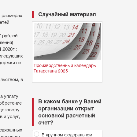
Случайный материал
в размерах:
етей
7 рублей;
ления)
.2020г.;
оследующих
ддержки не
Производственный календарь
Татарстана 2025
льством, в
а уплату
В каком банке у Вашей
иобретение
организации открыт
 договору
основной расчетный
 и услуг,
счет?
 связанных
В крупном федеральном
 условиях,