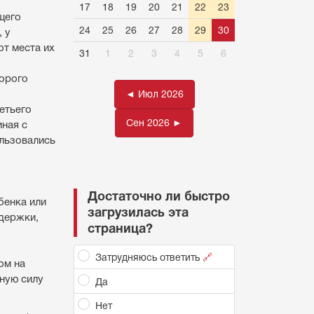
17
18
19
20
21
22
23
щего
24
25
26
27
28
29
30
 у
т места их
31
1
2
3
4
5
6
орого
◄ Июл 2026
етьего
Сен 2026 ►
иная с
ользовались
Достаточно ли быстро
бенка или
загрузилась эта
держки,
страница?
Затрудняюсь ответить
🔗
ом на
ную силу
Да
Нет