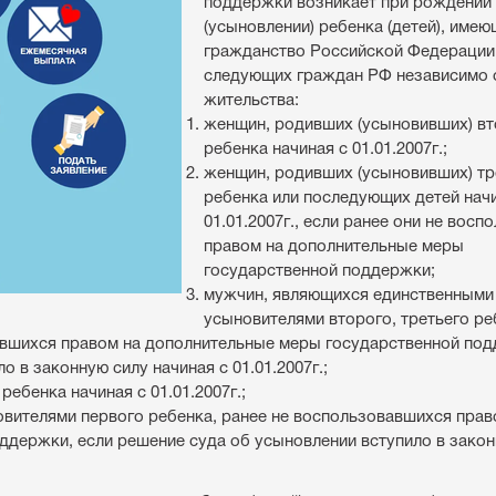
поддержки возникает при рождении
(усыновлении) ребенка (детей), имею
гражданство Российской Федерации,
следующих граждан РФ независимо о
жительства:
женщин, родивших (усыновивших) вт
ребенка начиная с 01.01.2007г.;
женщин, родивших (усыновивших) тр
ребенка или последующих детей нач
01.01.2007г., если ранее они не восп
правом на дополнительные меры
государственной поддержки;
мужчин, являющихся единственными
усыновителями второго, третьего ре
авшихся правом на дополнительные меры государственной под
 в законную силу начиная с 01.01.2007г.;
ебенка начиная с 01.01.2007г.;
вителями первого ребенка, ранее не воспользовавшихся прав
держки, если решение суда об усыновлении вступило в закон