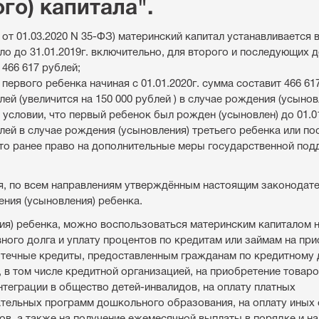
го) капитала".
З от 01.03.2020 N 35-ФЗ) материнский капитал устанавливается 
ло до 31.01.2019г. включительно, для второго и последующих д
 466 617 рублей;
первого ребенка начиная с 01.01.2020г. сумма составит 466 61
ей (увеличится на 150 000 рублей ) в случае рождения (усынов
и условии, что первый ребенок был рожден (усыновлен) до 01.01
блей в случае рождения (усыновления) третьего ребенка или п
, что ранее право на дополнительные меры государственной по
, по всем направлениям утверждённым настоящим законодате
ения (усыновления) ребенка.
ия) ребенка, можно воспользоваться материнским капиталом н
вного долга и уплату процентов по кредитам или займам на пр
потечные кредиты, предоставленным гражданам по кредитному
 в том числе кредитной организацией, на приобретение товаров
теграции в общество детей-инвалидов, на оплату платных
ательных программ дошкольного образования, на оплату иных
в, а также на получение ежемесячной выплаты в порядке и на