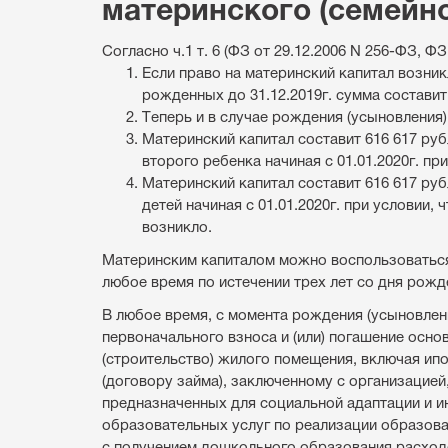
материнского (семейно
Согласно ч.1 т. 6 (ФЗ от 29.12.2006 N 256-ФЗ, Ф
Если право на материнский капитал возник
рожденных до 31.12.2019г. сумма составит
Теперь и в случае рождения (усыновления) 
Материнский капитал составит 616 617 рубл
второго ребенка начиная с 01.01.2020г. пр
Материнский капитал составит 616 617 ру
детей начиная с 01.01.2020г. при условии
возникло.
Материнским капиталом можно воспользоваться
любое время по истечении трех лет со дня рожд
В любое время, с момента рождения (усыновлен
первоначального взноса и (или) погашение осно
(строительство) жилого помещения, включая и
(договору займа), заключенному с организацией,
предназначенных для социальной адаптации и ин
образовательных услуг по реализации образов
с получением дошкольного образования расходо