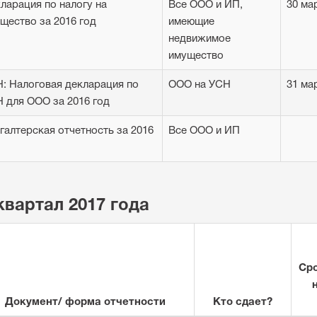
ларация по налогу на
Все ООО и ИП,
30 ма
щество за 2016 год
имеющие
недвижимое
имущество
: Налоговая декларация по
ООО на УСН
31 ма
 для ООО за 2016 год
галтерская отчетность за 2016
Все ООО и ИП
квартал 2017 года
Сро
Документ/ форма отчетности
Кто сдает?