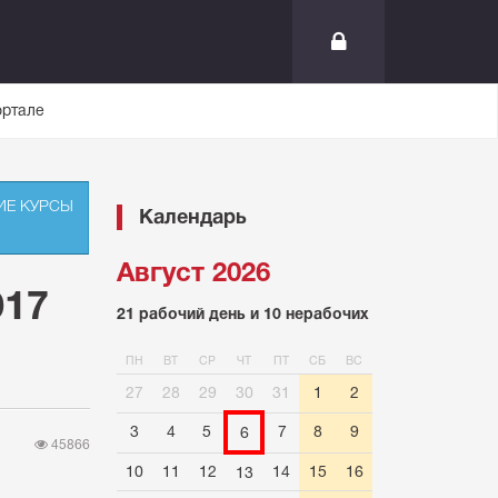
ортале
ИЕ КУРСЫ
Календарь
Август 2026
017
21 рабочий день и 10 нерабочих
ПН
ВТ
СР
ЧТ
ПТ
СБ
ВС
27
28
29
30
31
1
2
3
4
5
7
8
9
6
45866
10
11
12
14
15
16
13