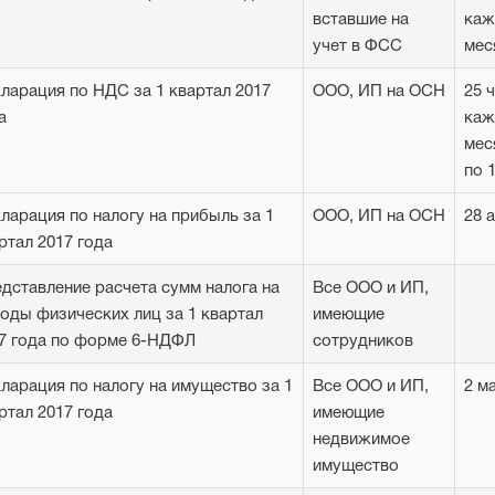
вставшие на
каж
учет в ФСС
мес
ларация по НДС за 1 квартал 2017
ООО, ИП на ОСН
25 
а
каж
мес
по 1
ларация по налогу на прибыль за 1
ООО, ИП на ОСН
28 
ртал 2017 года
дставление расчета сумм налога на
Все ООО и ИП,
оды физических лиц за 1 квартал
имеющие
7 года по форме 6-НДФЛ
сотрудников
ларация по налогу на имущество за 1
Все ООО и ИП,
2 м
ртал 2017 года
имеющие
недвижимое
имущество