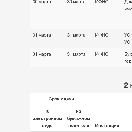
30 марта
30 марта
ИФНС
Дек
иму
31 марта
31 марта
ИФНС
УСН
УСН
31 марта
31 марта
ИФНС
Бух
год
2 
Срок сдачи
в
на
электронном
бумажном
виде
носителе
Инстанция