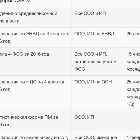
 форме СЗВ-М
дения о среднесписочной
Все ООО и ИП
ленности
ларация по ЕНВД за 4 квартал
ООО, ИП на ЕНВД
25 ян
6 год
ма 4-ФСС за 2016 год
Все ООО и ИП,
15 чи
вставшие на учет в
кажд
ФСС
месяц
ларация по НДС за 4 квартал
ООО, ИП на ОСН
25 чи
6 год
кажд
месяц
1/3)
тистическая форма ПМ за
ООО, ИП
6 год
ларация по земельному налогу
Все ООО, имеющие
1 фев