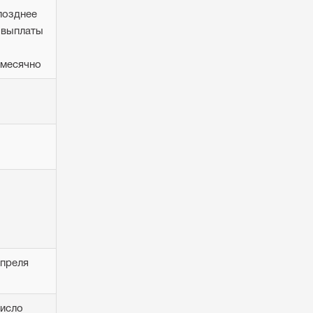
позднее
 выплаты
месячно
апреля
число