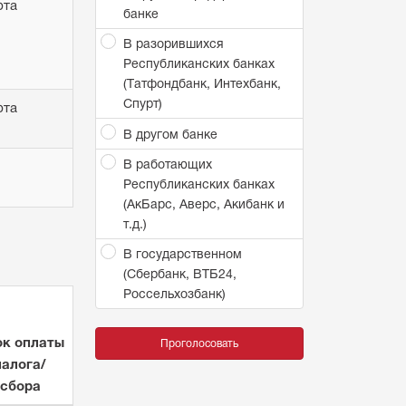
рта
банке
В разорившихся
Республиканских банках
(Татфондбанк, Интехбанк,
Спурт)
рта
В другом банке
В работающих
Республиканских банках
(АкБарс, Аверс, Акибанк и
т.д.)
В государственном
(Сбербанк, ВТБ24,
Россельхозбанк)
к оплаты
Проголосовать
налога/
сбора