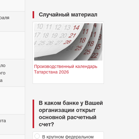
Случайный материал
раля
сло
Производственный календарь
Татарстана 2026
ого
а
В каком банке у Вашей
организации открыт
основной расчетный
рта
счет?
В крупном федеральном