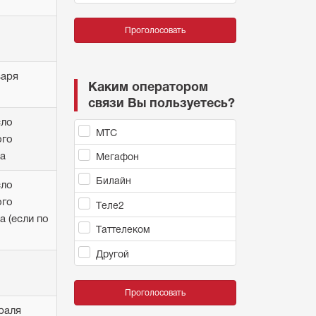
Проголосовать
варя
Каким оператором
связи Вы пользуетесь?
сло
МТС
ого
а
Мегафон
Билайн
сло
ого
Теле2
а (если по
Таттелеком
Другой
Проголосовать
раля