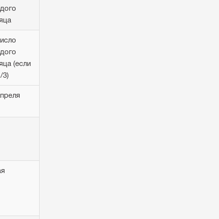
дого
яца
число
дого
яца (если
/3)
апреля
ая