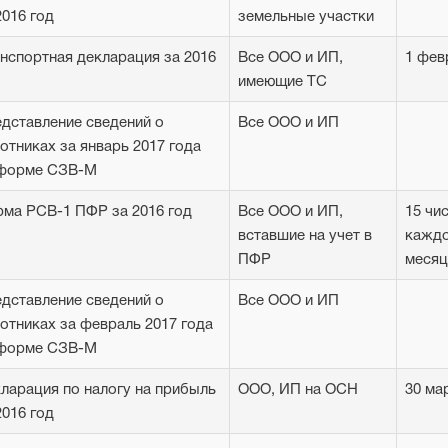
2016 год
земельные участки
нспортная декларация за 2016
Все ООО и ИП,
1 фев
имеющие ТС
дставление сведений о
Все ООО и ИП
отниках за январь 2017 года
 форме СЗВ-М
ма РСВ-1 ПФР за 2016 год
Все ООО и ИП,
15 чи
вставшие на учет в
кажд
ПФР
месяц
дставление сведений о
Все ООО и ИП
отниках за февраль 2017 года
 форме СЗВ-М
ларация по налогу на прибыль
ООО, ИП на ОСН
30 ма
2016 год