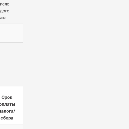
число
дого
яца
Срок
оплаты
налога/
сбора