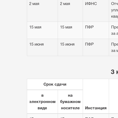
2 мая
2 мая
ИФНС
Отч
упл
ква
15 мая
15 мая
ПФР
Пре
за 
15 июня
15 июня
ПФР
Пре
за 
3 
Срок сдачи
в
на
электронном
бумажном
виде
носителе
Инстанция