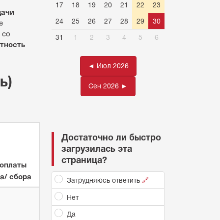
17
18
19
20
21
22
23
дачи
24
25
26
27
28
29
30
е
 со
31
1
2
3
4
5
6
етность
◄ Июл 2026
ь)
Сен 2026 ►
Достаточно ли быстро
загрузилась эта
страница?
 оплаты
а/ сбора
Затрудняюсь ответить
🔗
Нет
Да