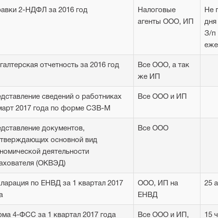
авки 2-НДФЛ за 2016 год
Налоговые
Не 
агенты ООО, ИП
дня
З/п
еже
галтерская отчетность за 2016 год
Все ООО, а так
же ИП
дставление сведений о работниках
Все ООО и ИП
март 2017 года по форме СЗВ-М
дставление документов,
Все ООО
тверждающих основной вид
номической деятельности
ахователя (ОКВЭД)
ларация по ЕНВД за 1 квартал 2017
ООО, ИП на
25 
а
ЕНВД
ма 4-ФСС за 1 квартал 2017 года
Все ООО и ИП,
15 